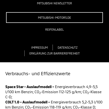
MITSUBISHI NEWSLETTER
MITSUBISHI-MOTORS.DE
REIFENLABEL
IMPRESSUM
DATENSCHUTZ
ERKLÄRUNG ZUR BARRIEREFREIHEIT
Verbrauchs- und Effizienzwerte
Space Star - Auslaufmodell -
Energieverbrauch 4,9-5,5
l/100 km Benzin; CO
-Emission 112-125 g/km; CO
-Klasse
2
2
C-D;
COLT 1.0 - Auslaufmodell -
Energieverbrauch 5,2-5,3 l/100
km Benzin; CO
-Emission 118-119 g/km; CO
-Klasse D;
2
2