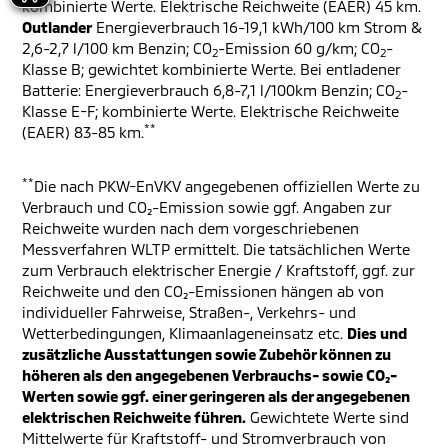
kombinierte Werte. Elektrische Reichweite (EAER) 45 km.
Outlander
Energieverbrauch 16-19,1 kWh/100 km Strom &
2,6-2,7 l/100 km Benzin; CO
-Emission 60 g/km; CO
-
2
2
Klasse B; gewichtet kombinierte Werte. Bei entladener
Batterie: Energieverbrauch 6,8-7,1 l/100km Benzin; CO
-
2
Klasse E-F; kombinierte Werte. Elektrische Reichweite
**
(EAER) 83-85 km.
**
Die nach PKW-EnVKV angegebenen offiziellen Werte zu
Verbrauch und CO₂-Emission sowie ggf. Angaben zur
Reichweite wurden nach dem vorgeschriebenen
Messverfahren WLTP ermittelt. Die tatsächlichen Werte
zum Verbrauch elektrischer Energie / Kraftstoff, ggf. zur
Reichweite und den CO₂-Emissionen hängen ab von
individueller Fahrweise, Straßen-, Verkehrs- und
Wetterbedingungen, Klimaanlageneinsatz etc.
Dies und
zusätzliche Ausstattungen sowie Zubehör können zu
höheren als den angegebenen Verbrauchs- sowie CO₂-
Werten sowie ggf. einer geringeren als der angegebenen
elektrischen Reichweite führen.
Gewichtete Werte sind
Mittelwerte für Kraftstoff- und Stromverbrauch von