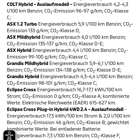
COLT Hybrid - Auslaufmodell -
Energieverbrauch 4,2-4,3
l/100 km Benzin; CO
-Emission 96-97 g/km; CO
-Klasse
2
2
C;
ASX 1.2 Turbo
Energieverbrauch 5,9 l/100 km Benzin; CO
-
2
Emission 133 g/km; CO
-Klasse D;
2
ASX Mildhybrid
Energieverbrauch 6,0 l/100 km Benzin;
CO
-Emission 135-137 g/km; CO
-Klasse D-E;
2
2
ASX Hybrid
Energieverbrauch 4,4 l/100 km Benzin; CO
-
2
Emission 99-100 g/km; CO
-Klasse C;
2
Grandis Mildhybrid
Energieverbrauch 5,9-6,1 l/100 km
Benzin; CO
-Emission 134-138 g/km; CO
-Klasse D-E;
2
2
Grandis Hybrid
Energieverbrauch 4,3-4,4 l/100 km Benzin;
CO
-Emission 98-101 g/km; CO
-Klasse C;
2
2
Eclipse Cross
Energieverbrauch 16,7-17,1 kWh/100 km
Strom; CO
-Emission 0 g/km; CO
-Klasse A; kombinierte
2
2
Werte. Elektrische Reichweite (EAER) 615-627 km.
Eclipse Cross Plug-in Hybrid 4WD 2.4 - Auslaufmodell
-
Energieverbrauch 17,5 kWh/100 km Strom & 2,0 l/100 km
Benzin; CO
-Emission 46 g/km; CO
-Klasse B; gewichtet
2
2
kombinierte Werte. Bei entladener Batterie:
Energieverbrauch 7,3 l/100 km Benzin; CO
-Klasse F;
2