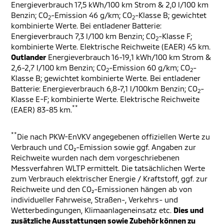
Energieverbrauch 17,5 kWh/100 km Strom & 2,0 l/100 km
Benzin; CO
-Emission 46 g/km; CO
-Klasse B; gewichtet
2
2
kombinierte Werte. Bei entladener Batterie:
Energieverbrauch 7,3 l/100 km Benzin; CO
-Klasse F;
2
kombinierte Werte. Elektrische Reichweite (EAER) 45 km.
Outlander
Energieverbrauch 16-19,1 kWh/100 km Strom &
2,6-2,7 l/100 km Benzin; CO
-Emission 60 g/km; CO
-
2
2
Klasse B; gewichtet kombinierte Werte. Bei entladener
Batterie: Energieverbrauch 6,8-7,1 l/100km Benzin; CO
-
2
Klasse E-F; kombinierte Werte. Elektrische Reichweite
**
(EAER) 83-85 km.
**
Die nach PKW-EnVKV angegebenen offiziellen Werte zu
Verbrauch und CO₂-Emission sowie ggf. Angaben zur
Reichweite wurden nach dem vorgeschriebenen
Messverfahren WLTP ermittelt. Die tatsächlichen Werte
zum Verbrauch elektrischer Energie / Kraftstoff, ggf. zur
Reichweite und den CO₂-Emissionen hängen ab von
individueller Fahrweise, Straßen-, Verkehrs- und
Wetterbedingungen, Klimaanlageneinsatz etc.
Dies und
zusätzliche Ausstattungen sowie Zubehör können zu