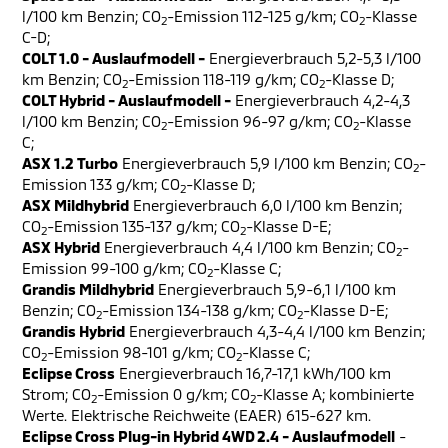
l/100 km Benzin; CO
-Emission 112-125 g/km; CO
-Klasse
2
2
C-D;
COLT 1.0 - Auslaufmodell -
Energieverbrauch 5,2-5,3 l/100
km Benzin; CO
-Emission 118-119 g/km; CO
-Klasse D;
2
2
COLT Hybrid - Auslaufmodell -
Energieverbrauch 4,2-4,3
l/100 km Benzin; CO
-Emission 96-97 g/km; CO
-Klasse
2
2
C;
ASX 1.2 Turbo
Energieverbrauch 5,9 l/100 km Benzin; CO
-
2
Emission 133 g/km; CO
-Klasse D;
2
ASX Mildhybrid
Energieverbrauch 6,0 l/100 km Benzin;
CO
-Emission 135-137 g/km; CO
-Klasse D-E;
2
2
ASX Hybrid
Energieverbrauch 4,4 l/100 km Benzin; CO
-
2
Emission 99-100 g/km; CO
-Klasse C;
2
Grandis Mildhybrid
Energieverbrauch 5,9-6,1 l/100 km
Benzin; CO
-Emission 134-138 g/km; CO
-Klasse D-E;
2
2
Grandis Hybrid
Energieverbrauch 4,3-4,4 l/100 km Benzin;
CO
-Emission 98-101 g/km; CO
-Klasse C;
2
2
Eclipse Cross
Energieverbrauch 16,7-17,1 kWh/100 km
Strom; CO
-Emission 0 g/km; CO
-Klasse A; kombinierte
2
2
Werte. Elektrische Reichweite (EAER) 615-627 km.
Eclipse Cross Plug-in Hybrid 4WD 2.4 - Auslaufmodell
-